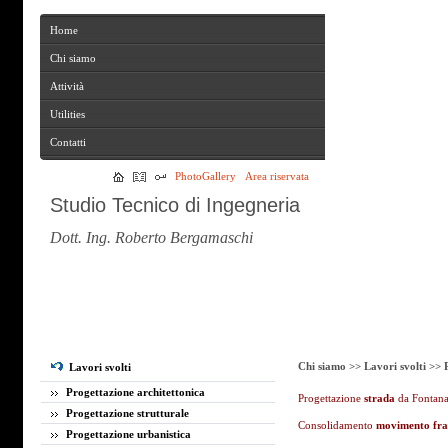
Home
Home
Chi siamo
Chi siamo
Attività
Attività
Utilities
Utilities
Contatti
Contatti
PhotoGallery
Area riservata
Studio Tecnico di Ingegneria
Dott. Ing. Roberto Bergamaschi
Chi siamo >>
Lavori svolti >>
Lavori svolti
Progettazione architettonica
Progettazione
strada
da Fontana
Progettazione strutturale
Consolidamento
movimento fr
Progettazione urbanistica